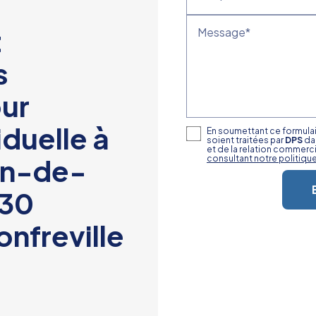
t
Message*
s
our
iduelle à
En soumettant ce formulai
soient traitées par
DPS
da
et de la relation commerc
in-de-
consultant notre politique
430
nfreville