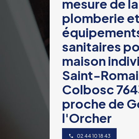
mesure de la
plomberie e
équipement
sanitaires p
maison indiv
Saint-Roma
Colbosc 76
proche de Go
l'Orcher
02 44 10 18 43