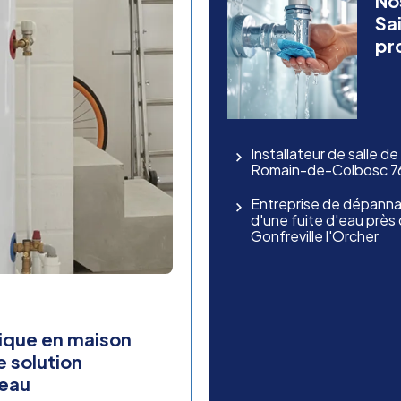
No
Sa
pr
Installateur de salle d
Romain-de-Colbosc 764
Entreprise de dépanna
d'une fuite d'eau prè
Gonfreville l'Orcher
mique en maison
e solution
'eau