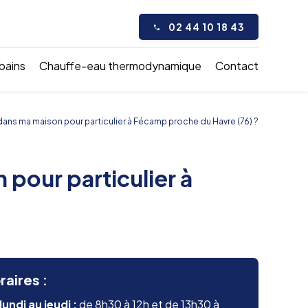
02 44 10 18 43
 bains
Chauffe-eau thermodynamique
Contact
ns ma maison pour particulier à Fécamp proche du Havre (76) ?
our particulier à
raires :
lundi au jeudi :
de 8h30 à 12h et de 13h30 à