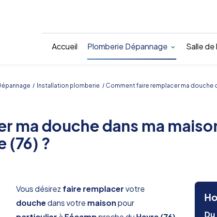
Accueil
Plomberie Dépannage
Salle de
Dépannage
Installation plomberie
Comment faire remplacer ma douche da
r ma douche dans ma maison p
 (76) ?
Vous désirez
faire remplacer
votre
Ho
douche
dans votre
maison
pour
Du 
particulier
à
Fécamp
proche du
Havre (76)