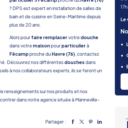
17
? DPS est expert en installation de salles de
bain et de cuisine en Seine-Maritime depuis
Le 
plus de 20 ans.
No
Alors pour
faire remplacer
votre
douche
dans votre
maison
pour
particulier
à
Fécamp
proche du
Havre (76)
, contactez
rché. Découvrez nos différentes
douches
dans
ls à nos collaborateurs experts, ils se feront un
de renseignements sur nos produits et nos
contrer dans notre agence située à Manneville-
Partager :