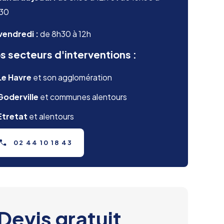
h30
vendredi :
de 8h30 à 12h
s secteurs d'interventions :
Le Havre
et son agglomération
Goderville
et communes alentours
Etretat
et alentours
02 44 10 18 43
Devis gratuit