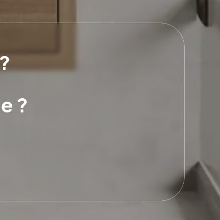
 ?
e ?